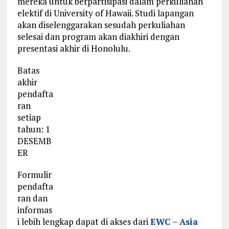
mereka untuk berpartisipasi dalam perkuliahan
elektif di University of Hawaii. Studi lapangan
akan diselenggarakan sesudah perkuliahan
selesai dan program akan diakhiri dengan
presentasi akhir di Honolulu.
Batas
akhir
pendafta
ran
setiap
tahun: 1
DESEMB
ER
Formulir
pendafta
ran dan
informas
i lebih lengkap dapat di akses dari
EWC – Asia