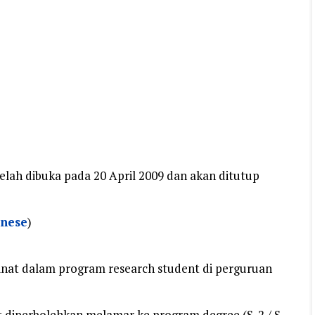
lah dibuka pada 20 April 2009 dan akan ditutup
anese
)
inat dalam program research student di perguruan
 diperbolehkan melamar ke program degree (S-2 / S-