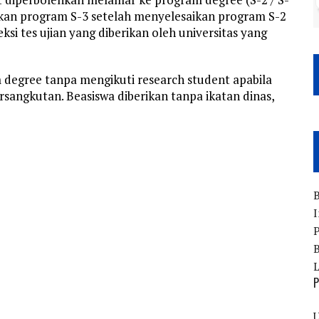
skan program S-3 setelah menyelesaikan program S-2
eksi tes ujian yang diberikan oleh universitas yang
degree tanpa mengikuti research student apabila
rsangkutan. Beasiswa diberikan tanpa ikatan dinas,
B
I
P
B
P
U