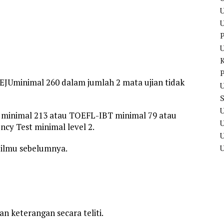
U
P
P
i EJUminimal 260 dalam jumlah 2 mata ujian tidak
U
U
minimal 213 atau TOEFL-IBT minimal 79 atau
ncy Test minimal level 2.
U
 ilmu sebelumnya.
keterangan secara teliti.