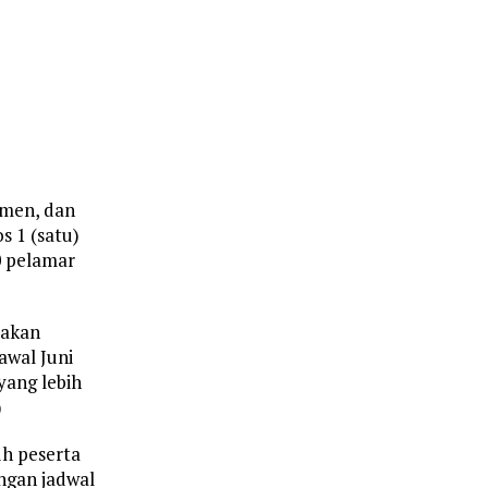
umen, dan
 1 (satu)
0 pelamar
 akan
awal Juni
 yang lebih
)
uh peserta
engan jadwal