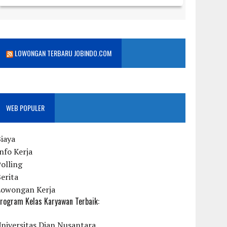
LOWONGAN TERBARU JOBINDO.COM
WEB POPULER
iaya
nfo Kerja
olling
erita
Lowongan Kerja
rogram Kelas Karyawan Terbaik:
niversitas Dian Nusantara