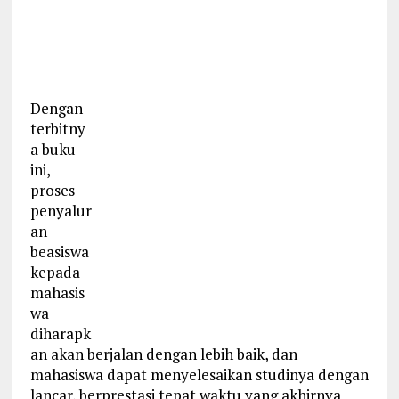
Dengan
terbitny
a buku
ini,
proses
penyalur
an
beasiswa
kepada
mahasis
wa
diharapk
an akan berjalan dengan lebih baik, dan
mahasiswa dapat menyelesaikan studinya dengan
lancar, berprestasi tepat waktu yang akhirnya