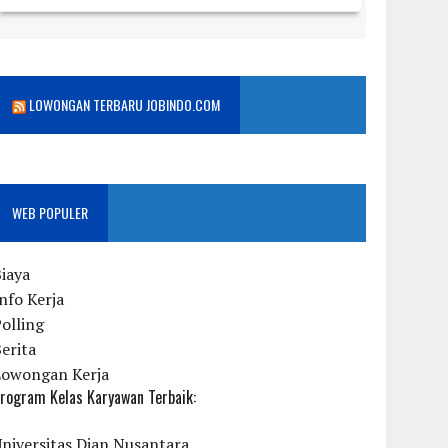
LOWONGAN TERBARU JOBINDO.COM
WEB POPULER
iaya
nfo Kerja
olling
erita
Lowongan Kerja
rogram Kelas Karyawan Terbaik:
niversitas Dian Nusantara