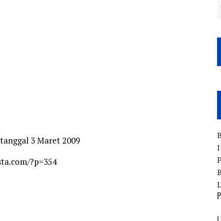
B
 tanggal 3 Maret 2009
I
P
asta.com/?p=354
B
P
U