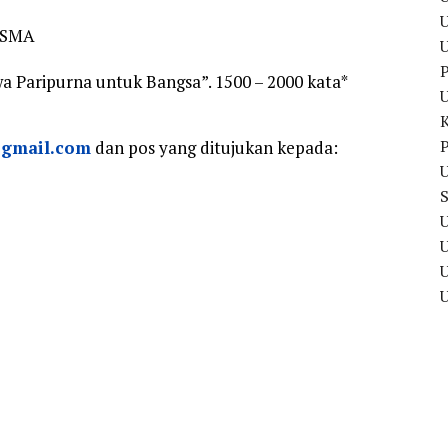
U
i SMA
P
a Paripurna untuk Bangsa”. 1500 – 2000 kata*
P
@gmail.com
dan pos yang ditujukan kepada:
U
U
U