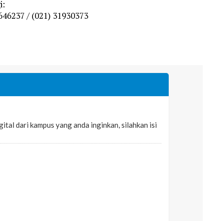
i:
646237 / (021) 31930373