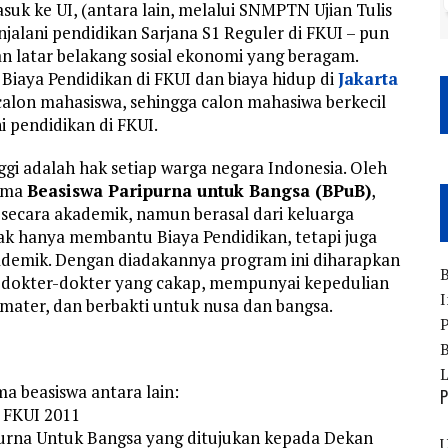
suk ke UI, (antara lain, melalui SNMPTN Ujian Tulis
alani pendidikan Sarjana S1 Reguler di FKUI – pun
an latar belakang sosial ekonomi yang beragam.
Biaya Pendidikan di FKUI dan biaya hidup di
Jakarta
alon mahasiswa, sehingga calon mahasiwa berkecil
 pendidikan di FKUI.
gi adalah hak setiap warga negara Indonesia. Oleh
nama
Beasiswa Paripurna untuk Bangsa (BPuB)
,
secara akademik, namun berasal dari keluarga
ak hanya membantu Biaya Pendidikan, tetapi juga
kademik. Dengan diadakannya program ini diharapkan
B
tu dokter-dokter yang cakap, mempunyai kepedulian
I
amater, dan berbakti untuk nusa dan bangsa.
P
B
a beasiswa antara lain:
P
r FKUI 2011
urna Untuk Bangsa yang ditujukan kepada Dekan
U