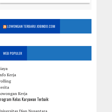
LOWONGAN TERBARU JOBINDO.COM
WEB POPULER
iaya
nfo Kerja
olling
erita
Lowongan Kerja
rogram Kelas Karyawan Terbaik:
niversitas Dian Nusantara