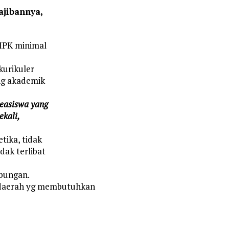
ajibannya,
IPK minimal
kurikuler
ng akademik
easiswa yang
ekali,
tika, tidak
dak terlibat
bungan.
 daerah yg membutuhkan