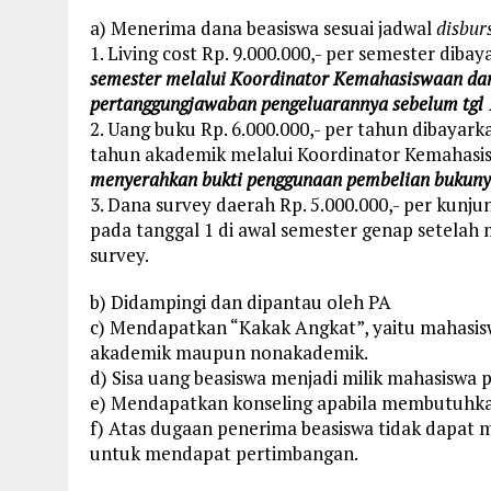
a) Menerima dana beasiswa sesuai jadwal
disbur
1. Living cost Rp. 9.000.000,- per semester dib
semester melalui Koordinator Kemahasiswaan dan
pertanggungjawaban pengeluarannya sebelum tgl 
2. Uang buku Rp. 6.000.000,- per tahun dibayar
tahun akademik melalui Koordinator Kemahas
menyerahkan bukti penggunaan pembelian bukuny
3. Dana survey daerah Rp. 5.000.000,- per kunju
pada tanggal 1 di awal semester genap setelah
survey.
b) Didampingi dan dipantau oleh PA
c) Mendapatkan “Kakak Angkat”, yaitu mahasis
akademik maupun nonakademik.
d) Sisa uang beasiswa menjadi milik mahasiswa
e) Mendapatkan konseling apabila membutuhka
f) Atas dugaan penerima beasiswa tidak dapat
untuk mendapat pertimbangan.