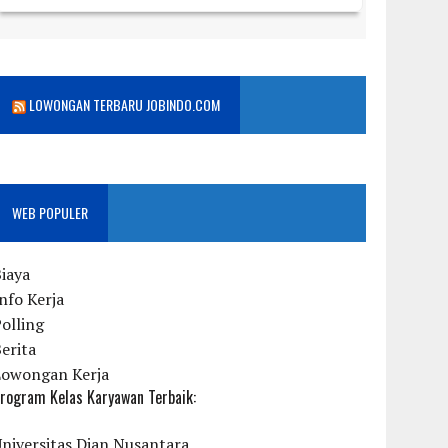
LOWONGAN TERBARU JOBINDO.COM
WEB POPULER
iaya
nfo Kerja
olling
erita
Lowongan Kerja
rogram Kelas Karyawan Terbaik:
niversitas Dian Nusantara