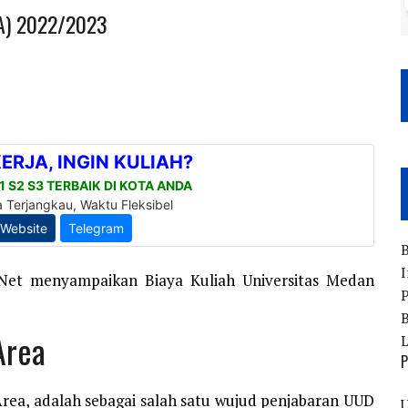
MA) 2022/2023
B
I
.Net menyampaikan Biaya Kuliah Universitas Medan
P
B
Area
P
rea, adalah sebagai salah satu wujud penjabaran UUD
U