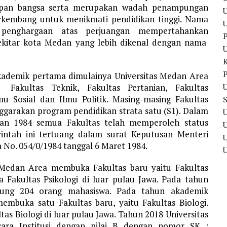
dupan bangsa serta merupakan wadah penampungan
U
erkembang untuk menikmati pendidikan tinggi. Nama
 penghargaan atas perjuangan mempertahankan
P
ekitar kota Medan yang lebih dikenal dengan nama
P
kademik pertama dimulainya Universitas Medan Area
U
Fakultas Teknik, Fakultas Pertanian, Fakultas
u Sosial dan Ilmu Politik. Masing-masing Fakultas
ggarakan program pendidikan strata satu (S1). Dalam
U
ahan 1984 semua Fakultas telah memperoleh status
intah ini tertuang dalam surat Keputusan Menteri
U
No. 054/0/1984 tanggal 6 Maret 1984.
 Medan Area membuka Fakultas baru yaitu Fakultas
a Fakultas Psikologi di luar pulau Jawa. Pada tahun
ung 204 orang mahasiswa. Pada tahun akademik
mbuka satu Fakultas baru, yaitu Fakultas Biologi.
as Biologi di luar pulau Jawa. Tahun 2018 Universitas
ara Institusi dengan nilai B dengan nomor SK :