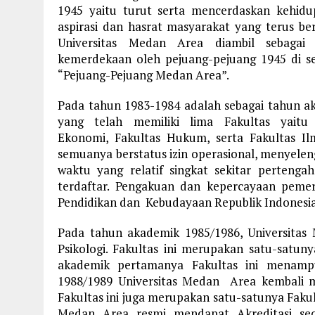
1945 yaitu turut serta mencerdaskan kehi
aspirasi dan hasrat masyarakat yang terus b
Universitas Medan Area diambil sebagai
kemerdekaan oleh pejuang-pejuang 1945 di s
“Pejuang-Pejuang Medan Area”.
Pada tahun 1983-1984 adalah sebagai tahun a
yang telah memiliki lima Fakultas yaitu 
Ekonomi, Fakultas Hukum, serta Fakultas Ilm
semuanya berstatus izin operasional, menyelen
waktu yang relatif singkat sekitar perteng
terdaftar. Pengakuan dan kepercayaan pemer
Pendidikan dan Kebudayaan Republik Indonesia 
Pada tahun akademik 1985/1986, Universitas
Psikologi. Fakultas ini merupakan satu-satuny
akademik pertamanya Fakultas ini menamp
1988/1989 Universitas Medan Area kembali me
Fakultas ini juga merupakan satu-satunya Fakult
Medan Area resmi mendapat Akreditasi sec