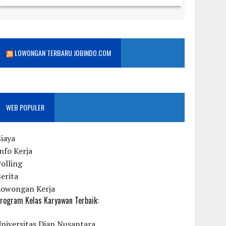
LOWONGAN TERBARU JOBINDO.COM
WEB POPULER
iaya
nfo Kerja
olling
erita
Lowongan Kerja
rogram Kelas Karyawan Terbaik:
niversitas Dian Nusantara