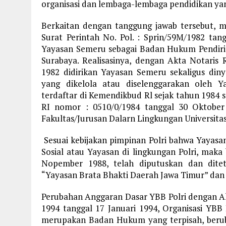
organisasi dan lembaga-lembaga pendidikan ya
Berkaitan dengan tanggung jawab tersebut, 
Surat Perintah No. Pol. : Sprin/59M/1982 tan
Yayasan Semeru sebagai Badan Hukum Pendiria
Surabaya. Realisasinya, dengan Akta Notaris
1982 didirikan Yayasan Semeru sekaligus din
yang dikelola atau diselenggarakan oleh Y
terdaftar di Kemendikbud Rl sejak tahun 1984
RI nomor : 0510/0/1984 tanggal 30 Oktober
Fakultas/Jurusan Dalarn Lingkungan Universita
Sesuai kebijakan pimpinan Polri bahwa Yayas
Sosial atau Yayasan di lingkungan Polri, mak
Nopember 1988, telah diputuskan dan dite
“Yayasan Brata Bhakti Daerah Jawa Timur” dan
Perubahan Anggaran Dasar YBB Polri dengan Ak
1994 tanggal 17 Januari 1994, Organisasi YBB
merupakan Badan Hukum yang terpisah, beru