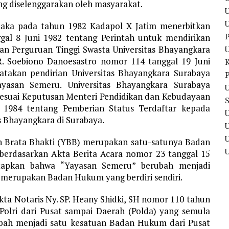
ng diselenggarakan oleh masyarakat.
U
maka pada tahun 1982 Kadapol X Jatim menerbitkan
P
ggal 8 Juni 1982 tentang Perintah untuk mendirikan
n Perguruan Tinggi Swasta Universitas Bhayangkara
 R. Soebiono Danoesastro nomor 114 tanggal 19 Juni
yatakan pendirian Universitas Bhayangkara Surabaya
P
ayasan Semeru. Universitas Bhayangkara Surabaya
U
 sesuai Keputusan Menteri Pendidikan dan Kebudayaan
 1984 tentang Pemberian Status Terdaftar kepada
U
s Bhayangkara di Surabaya.
U
an Brata Bhakti (YBB) merupakan satu-satunya Badan
a berdasarkan Akta Berita Acara nomor 23 tanggal 15
tapkan bahwa “Yayasan Semeru” berubah menjadi
 merupakan Badan Hukum yang berdiri sendiri.
ta Notaris Ny. SP. Heany Shidki, SH nomor 110 tahun
 Polri dari Pusat sampai Daerah (Polda) yang semula
bah menjadi satu kesatuan Badan Hukum dari Pusat