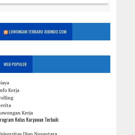
LOWONGAN TERBARU JOBINDO.COM
WEB POPULER
iaya
nfo Kerja
olling
erita
Lowongan Kerja
rogram Kelas Karyawan Terbaik:
niversitas Dian Nusantara