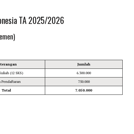
donesia TA 2025/2026
jemen)
eterangan
Jumlah
Kuliah (12 SKS)
6.300.000
a Pendaftaran
750.000
Total
7.050.000