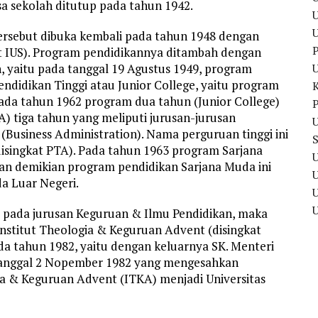
a sekolah ditutup pada tahun 1942.
U
tersebut dibuka kembali pada tahun 1948 dengan
P
at IUS). Program pendidikannya ditambah dengan
 yaitu pada tanggal 19 Agustus 1949, program
ndidikan Tinggi atau Junior College, yaitu program
ada tahun 1962 program dua tahun (Junior College)
P
) tiga tahun yang meliputi jurusan-jurusan
U
(Business Administration). Nama perguruan tinggi ini
disingkat PTA). Pada tahun 1963 program Sarjana
U
an demikian program pendidikan Sarjana Muda ini
a Luar Negeri.
U
pada jurusan Keguruan & Ilmu Pendidikan, maka
nstitut Theologia & Keguruan Advent (disingkat
da tahun 1982, yaitu dengan keluarnya SK. Menteri
tanggal 2 Nopember 1982 yang mengesahkan
a & Keguruan Advent (ITKA) menjadi Universitas