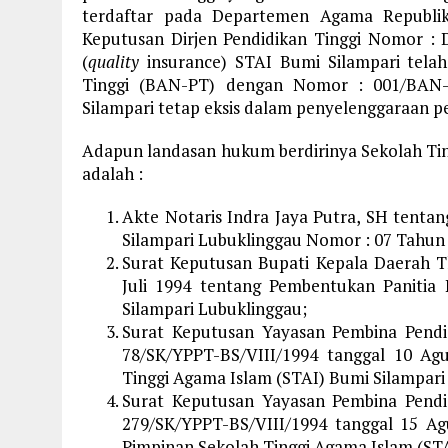
terdaftar pada Departemen Agama Republi
Keputusan Dirjen Pendidikan Tinggi Nomor : D
(
quality
insurance) STAI Bumi Silampari telah
Tinggi (BAN-PT) dengan Nomor : 001/BAN-P
Silampari tetap eksis dalam penyelenggaraan pe
Adapun landasan hukum berdirinya Sekolah Tin
adalah :
Akte Notaris Indra Jaya Putra, SH tenta
Silampari Lubuklinggau Nomor : 07 Tahun 
Surat Keputusan Bupati Kepala Daerah Tk
Juli 1994 tentang Pembentukan Panitia 
Silampari Lubuklinggau;
Surat Keputusan Yayasan Pembina Pendi
78/SK/YPPT-BS/VIII/1994 tanggal 10 Ag
Tinggi Agama Islam (STAI) Bumi Silampari
Surat Keputusan Yayasan Pembina Pendi
279/SK/YPPT-BS/VIII/1994 tanggal 15 A
Pimpinan Sekolah Tinggi Agama Islam (STA