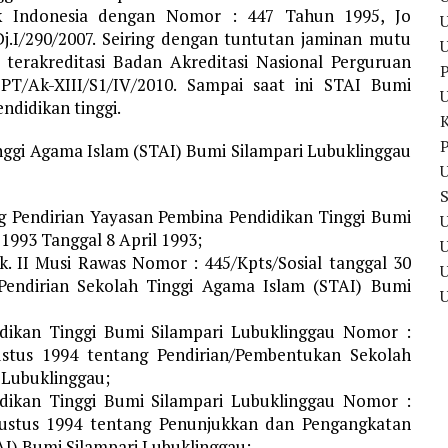
k Indonesia dengan Nomor : 447 Tahun 1995, Jo
U
j.I/290/2007. Seiring dengan tuntutan jaminan mutu
 terakreditasi Badan Akreditasi Nasional Perguruan
P
T/Ak-XIII/S1/IV/2010. Sampai saat ini STAI Bumi
ndidikan tinggi.
P
ggi Agama Islam (STAI) Bumi Silampari Lubuklinggau
U
ng Pendirian Yayasan Pembina Pendidikan Tinggi Bumi
U
1993 Tanggal 8 April 1993;
. II Musi Rawas Nomor : 445/Kpts/Sosial tanggal 30
U
Pendirian Sekolah Tinggi Agama Islam (STAI) Bumi
dikan Tinggi Bumi Silampari Lubuklinggau Nomor :
ustus 1994 tentang Pendirian/Pembentukan Sekolah
 Lubuklinggau;
dikan Tinggi Bumi Silampari Lubuklinggau Nomor :
gustus 1994 tentang Penunjukkan dan Pengangkatan
I) Bumi Silampari Lubuklinggau;