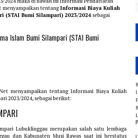
23/2024 maka di bawah ini Informasi Pendaftaran
et menyampaikan tentang
Informasi Biaya Kuliah
i (STAI Bumi Silampari) 2023/2024
sebagai
gama Islam Bumi Silampari (STAI Bumi
B
.Net menyampaikan tentang Informasi Biaya Kuliah
I
ri 2023/2024, sebagai berikut:
P
B
MPARI
P
ampari Lubuklinggau merupakan salah satu lembaga
nggau dan Kabupaten Musi Rawas saat ini berstatus
U