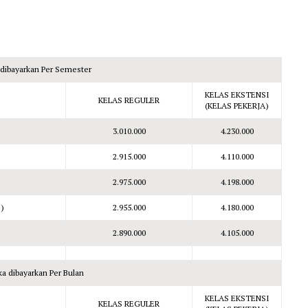
a dibayarkan Per Semester
KELAS EKSTENSI
KELAS REGULER
(KELAS PEKERJA)
3.010.000
4.230.000
2.915.000
4.110.000
2.975.000
4.198.000
)
2.955.000
4.180.000
2.890.000
4.105.000
ika dibayarkan Per Bulan
KELAS EKSTENSI
KELAS REGULER