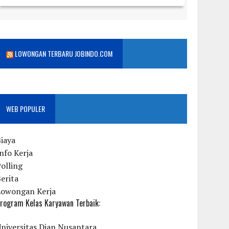
LOWONGAN TERBARU JOBINDO.COM
WEB POPULER
iaya
nfo Kerja
olling
erita
Lowongan Kerja
rogram Kelas Karyawan Terbaik:
niversitas Dian Nusantara