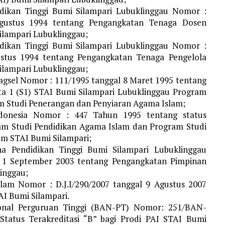
dikan Tinggi Bumi Silampari Lubuklinggau Nomor :
Agustus 1994 tentang Pengangkatan Tenaga Dosen
ilampari Lubuklinggau;
dikan Tinggi Bumi Silampari Lubuklinggau Nomor :
ustus 1994 tentang Pengangkatan Tenaga Pengelola
ilampari Lubuklinggau;
gsel Nomor : 111/1995 tanggal 8 Maret 1995 tentang
ta 1 (S1) STAI Bumi Silampari Lubuklinggau Program
m Studi Penerangan dan Penyiaran Agama Islam;
donesia Nomor : 447 Tahun 1995 tentang status
ram Studi Pendidikan Agama Islam dan Program Studi
am STAI Bumi Silampari;
a Pendidikan Tinggi Bumi Silampari Lubuklinggau
 1 September 2003 tentang Pengangkatan Pimpinan
inggau;
am Nomor : D.J.I/290/2007 tanggal 9 Agustus 2007
AI Bumi Silampari.
ional Perguruan Tinggi (BAN-PT) Nomor: 251/BAN-
tatus Terakreditasi “B” bagi Prodi PAI STAI Bumi