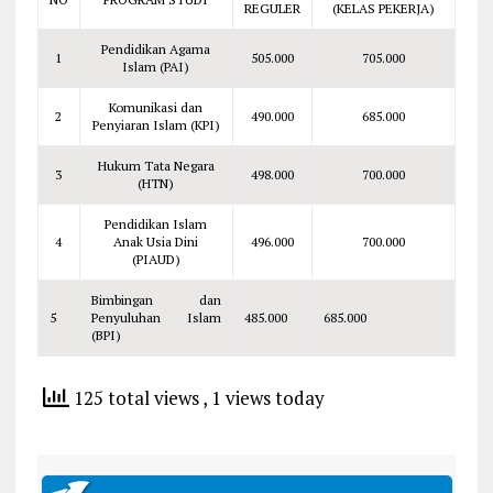
REGULER
(KELAS PEKERJA)
Pendidikan Agama
1
505.000
705.000
Islam (PAI)
Komunikasi dan
2
490.000
685.000
Penyiaran Islam (KPI)
Hukum Tata Negara
3
498.000
700.000
(HTN)
Pendidikan Islam
4
Anak Usia Dini
496.000
700.000
(PIAUD)
Bimbingan dan
5
Penyuluhan Islam
485.000
685.000
(BPI)
125 total views
, 1 views today