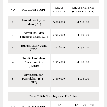
KELAS
KELAS EKSTENSI
NO
PROGRAM STUDI
REGULER
(KELAS PEKERJA)
Pendidikan Agama
1
3.010.000
4.230.000
Islam (PAI)
Komunikasi dan
2
2.915.000
4.110.000
Penyiaran Islam (KPI)
Hukum Tata Negara
3
2.975.000
4.198.000
(HTN)
Pendidikan Islam
4
Anak Usia Dini
2.955.000
4.180.000
(PIAUD)
Bimbingan dan
5
Penyuluhan Islam
2.890.000
4.105.000
(BPI)
Biaya Kuliah Jika dibayarkan Per Bulan
KELAS
KELAS EKSTENSI
NO
PROGRAM STUDI