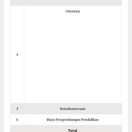
Orientasi
4
2
5
Kemahasiswaan
2
6
Biaya Pengembangan Pendidikan
3.
Total
Rp.4