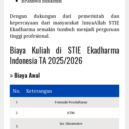
Beasiswa Bidikmisi
Dengan dukungan dari pemerintah dan
kepercayaan dari masyarakat InsyaAllah STIE
Ekadharma semakin tumbuh menjadi perguruan
tinggi profesional.
Biaya Kuliah di STIE Ekadharma
Indonesia TA 2025/2026
Biaya Awal
No.
Keterangan
Ju
1
Formulir Pendaftaran
2
2
KTM
1
Jas Almamater
3
3