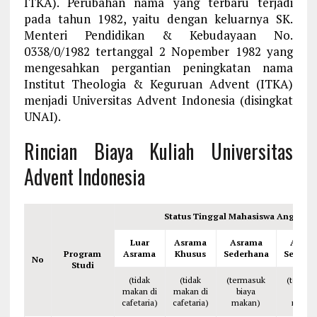
ITKA). Perubahan nama yang terbaru terjadi
pada tahun 1982, yaitu dengan keluarnya SK.
Menteri Pendidikan & Kebudayaan No.
0338/0/1982 tertanggal 2 Nopember 1982 yang
mengesahkan pergantian peningkatan nama
Institut Theologia & Keguruan Advent (ITKA)
menjadi Universitas Advent Indonesia (disingkat
UNAI).
Rincian Biaya Kuliah Universitas
Advent Indonesia
Status Tinggal Mahasiswa Angkatan
Luar
Asrama
Asrama
Asram
Program
Asrama
Khusus
Sederhana
Sederh
No
Studi
(tidak
(tidak
(termasuk
(termas
makan di
makan di
biaya
biaya
cafetaria)
cafetaria)
makan)
makan