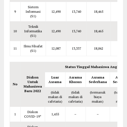
Sistem
9
Informasi
12,490
13,740
18,465
19,24
(S1)
Teknik
10
Informatika
12,490
13,740
18,465
19,24
(S1)
Ilmu Filsafat
11
12,087
13,337
18,062
18,83
(S1)
Status Tinggal Mahasiswa Angkatan
Diskon
Luar
Asrama
Asrama
Asram
Untuk
Asrama
Khusus
Sederhana
Sederha
No
Mahasiswa
Baru 2022
(tidak
(tidak
(termasuk
(termas
makan di
makan di
biaya
biaya
cafetaria)
cafetaria)
makan)
makan
Diskon
1
1,455
–
–
–
COVID-19*
Diskon