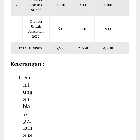
2
Khusus
2,000
2,000
2,000
2,000
SDA**
Diskon
Untuk
3
500
650
900
900
Angkatan
2022
Total Diskon
3,995
2,650
2,900
2,900
Keterangan :
Per
hit
ung
an
bia
ya
per
kuli
aha