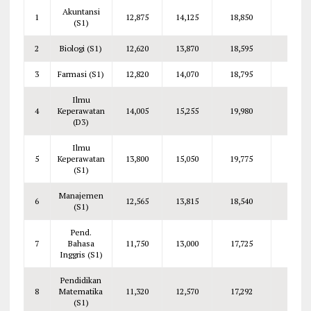
Akuntansi
1
12,875
14,125
18,850
19,62
(S1)
2
Biologi (S1)
12,620
13,870
18,595
19,37
3
Farmasi (S1)
12,820
14,070
18,795
19,57
Ilmu
4
Keperawatan
14,005
15,255
19,980
20,75
(D3)
Ilmu
5
Keperawatan
13,800
15,050
19,775
20,55
(S1)
Manajemen
6
12,565
13,815
18,540
19,31
(S1)
Pend.
7
Bahasa
11,750
13,000
17,725
18,50
Inggris (S1)
Pendidikan
8
Matematika
11,320
12,570
17,292
18,07
(S1)