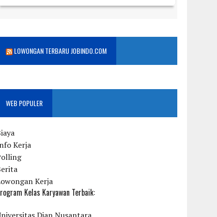
LOWONGAN TERBARU JOBINDO.COM
WEB POPULER
iaya
nfo Kerja
olling
erita
Lowongan Kerja
rogram Kelas Karyawan Terbaik:
niversitas Dian Nusantara