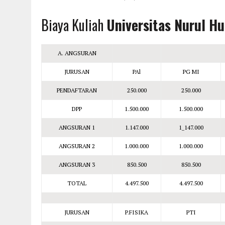
Biaya Kuliah
Universitas Nurul H
A. ANGSURAN
JURUSAN
PAl
PG MI
PENDAFTARAN
250.000
250.000
DPP
1.500.000
1.500.000
ANGSURAN 1
1.147.000
1_147.000
ANGSURAN 2
1.000.000
1.000.000
ANGSURAN 3
850.500
850.500
TOTAL
4.497.500
4.497.500
JURUSAN
P.FISIKA
PTI