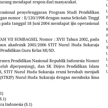
 kurang mendapat respon dari masyarakat.
U
rasional penyelenggaran Program Studi Pendidikan
P
engan nomor : E/120/1998 dengan nama Sekolah Tinggi
 pada tanggal 18 Juni 2004 mendapat ijin operasional
P
AYAH VII SUMBAGSEL Nomor : XVII Tahun 2002, pada
U
hun akademik 2005/2006 STIT Nurul Huda Sukaraja
Pendidikan Guru Kelas MI/SD.
U
artemen Pendidikan Nasional Republik Indonesia Nomor
U
telah diperpanjang
), dan SK Dirjen Pendidikan Islam
8, STIT Nurul Huda Sukaraja resmi berubah menjadi
n (STKIP) Nurul Huda Sukaraja dengan membuka lima
1)
S.1)
a Indonesia (S.1)