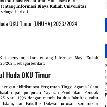
ni Informasi Pendaftaran Mahasiswa Baru
 tentang
Informasi Biaya Kuliah Universitas
sebagai berikut:
ul Huda OKU Timur (UNUHA) 2023/2024
.Net menyampaikan tentang Informasi Biaya Kuliah
3/2024, sebagai berikut:
B
I
rul Huda OKU Timur
P
B
ai dengan didirikannya Perguruan Tinggi Agama Islam
hasil rapat pimpinan Yayasan Pendidikan Pondok
P
 25 April 1996 dengan membuka dua fakultas, yaitu
a Islam, dan Fakultas Dakwah jurusan Komunikasi
U