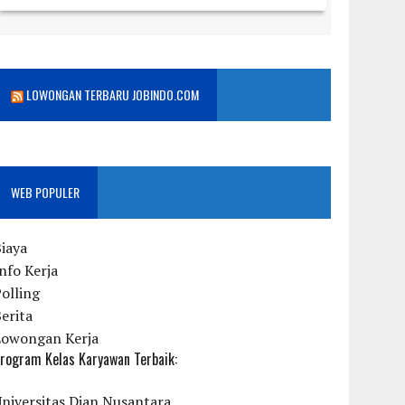
LOWONGAN TERBARU JOBINDO.COM
WEB POPULER
iaya
nfo Kerja
olling
erita
Lowongan Kerja
rogram Kelas Karyawan Terbaik:
niversitas Dian Nusantara