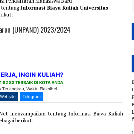
si Pendaftaran Mahasiswa Baru
 tentang
Informasi Biaya Kuliah Universitas
rikut:
danaran (UNPAND) 2023/2024
B
I
P
B
.Net menyampaikan tentang Informasi Biaya Kuliah
P
bagai berikut:
U