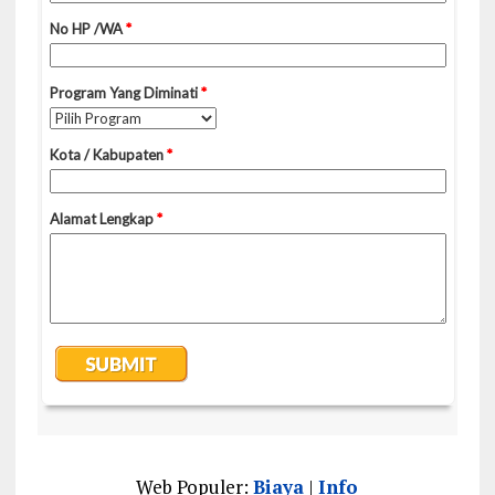
Web Populer:
Biaya
|
Info