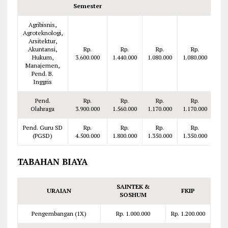
Semester
Agribisnis,
Agroteknologi,
Arsitektur,
Akuntansi,
Rp.
Rp.
Rp.
Rp.
Hukum,
3.600.000
1.440.000
1.080.000
1.080.000
Manajemen,
Pend. B.
Inggris
Pend.
Rp.
Rp.
Rp.
Rp.
Olahraga
3.900.000
1.560.000
1.170.000
1.170.000
Pend. Guru SD
Rp.
Rp.
Rp.
Rp.
(PGSD)
4.500.000
1.800.000
1.350.000
1.350.000
TABAHAN BIAYA
SAINTEK &
URAIAN
FKIP
SOSHUM
Pengembangan (1X)
Rp. 1.000.000
Rp. 1.200.000