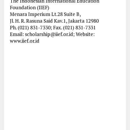
The Indonesian International Education
Foundation (IIEF)
Menara Imperium Lt.28 Suite B,
Jl. H. R. Rasuna Said Kav.1, Jakarta 12980
Ph. (021) 831-7330; Fax. (021) 831-7331
Email:
scholarship@iief.or.id
; Website:
www.iief.or.id