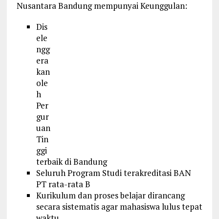
Nusantara Bandung mempunyai Keunggulan:
Dis
ele
ngg
era
kan
ole
h
Per
gur
uan
Tin
ggi
terbaik di Bandung
Seluruh Program Studi terakreditasi BAN
PT rata-rata B
Kurikulum dan proses belajar dirancang
secara sistematis agar mahasiswa lulus tepat
waktu