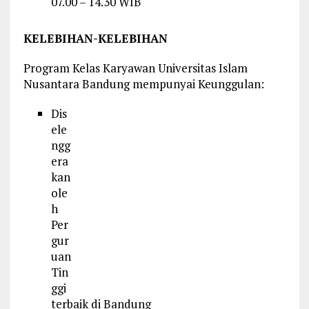
07.00 – 14.30 WIB
KELEBIHAN-KELEBIHAN
Program Kelas Karyawan Universitas Islam
Nusantara Bandung mempunyai Keunggulan:
Dis
ele
ngg
era
kan
ole
h
Per
gur
uan
Tin
ggi
terbaik di Bandung