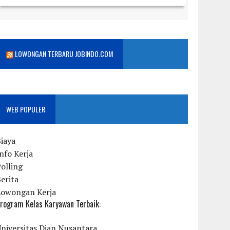
LOWONGAN TERBARU JOBINDO.COM
WEB POPULER
iaya
nfo Kerja
olling
erita
Lowongan Kerja
rogram Kelas Karyawan Terbaik:
niversitas Dian Nusantara