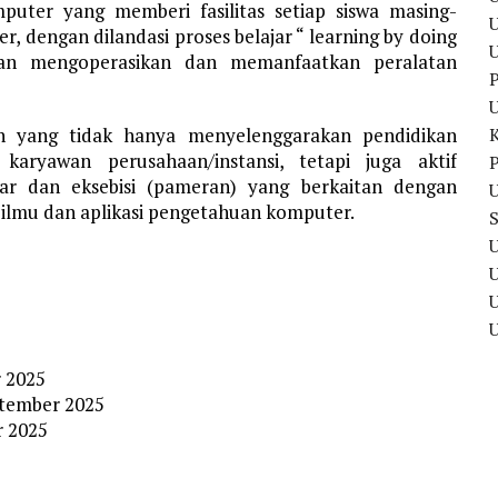
uter yang memberi fasilitas setiap siswa masing-
U
 dengan dilandasi proses belajar “ learning by doing
lan mengoperasikan dan memanfaatkan peralatan
P
 yang tidak hanya menyelenggarakan pendidikan
ryawan perusahaan/instansi, tetapi juga aktif
P
nar dan eksebisi (pameran) yang berkaitan dengan
U
ilmu dan aplikasi pengetahuan komputer.
U
U
r 2025
ptember 2025
r 2025