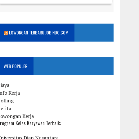
LOWONGAN TERBARU JOBINDO.COM
WEB POPULER
iaya
nfo Kerja
olling
erita
Lowongan Kerja
rogram Kelas Karyawan Terbaik:
niversitas Dian Nusantara