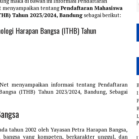
ng maka di bawah ini Informasi Pendaftaran
et menyampaikan tentang
Pendaftaran Mahasiswa
ITHB) Tahun 2023/2024, Bandung
sebagai berikut:
nologi Harapan Bangsa (ITHB) Tahun
.Net menyampaikan informasi tentang Pendaftaran
B
 Bangsa (ITHB) Tahun 2023/2024, Bandung, Sebagai
I
P
B
Bangsa
P
pada tahun 2002 oleh Yayasan Petra Harapan Bangsa,
n bangsa yang kompeten, berkarakter unggul, dan
U