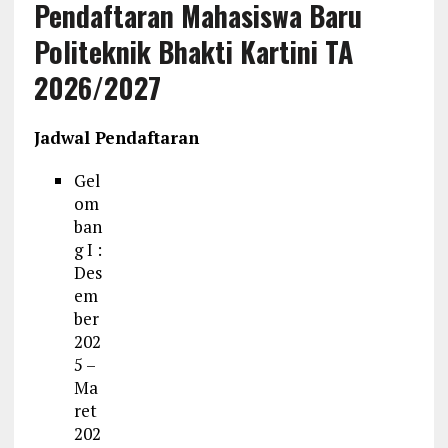
Pendaftaran Mahasiswa Baru
Politeknik Bhakti Kartini TA
2026/2027
Jadwal Pendaftaran
Gel
om
ban
g I :
Des
em
ber
202
5 –
Ma
ret
202