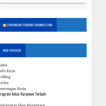
LOWONGAN TERBARU JOBINDO.COM
WEB POPULER
iaya
nfo Kerja
olling
erita
Lowongan Kerja
rogram Kelas Karyawan Terbaik:
niversitas Dian Nusantara