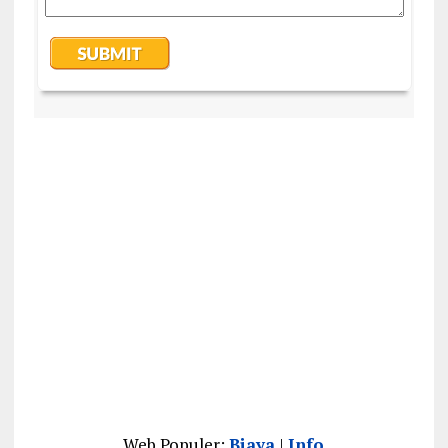
Web Populer:
Biaya
|
Info