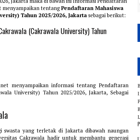
026, Jakarta maka di bawah ini Informasi Pendaftaran
et menyampaikan tentang
Pendaftaran Mahasiswa
ersity) Tahun 2025/2026, Jakarta
sebagai berikut:
Cakrawala (Cakrawala University) Tahun
.net menyampaikan informasi tentang Pendaftaran
B
wala University) Tahun 2025/2026, Jakarta, Sebagai
I
P
B
ala
P
gi swasta yang terletak di Jakarta dibawah naungan
iversitas Cakrawala hadir untuk membantu generasi
U