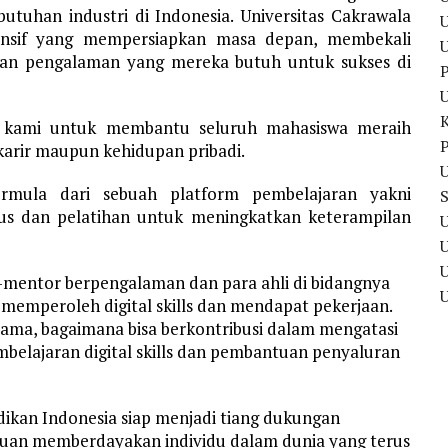
tuhan industri di Indonesia. Universitas Cakrawala
U
nsif yang mempersiapkan masa depan, membekali
dan pengalaman yang mereka butuh untuk sukses di
P
kami untuk membantu seluruh mahasiswa meraih
P
karir maupun kehidupan pribadi.
U
ermula dari sebuah platform pembelajaran yakni
sus dan pelatihan untuk meningkatkan keterampilan
U
U
-mentor berpengalaman dan para ahli di bidangnya
 memperoleh digital skills dan mendapat pekerjaan.
 sama, bagaimana bisa berkontribusi dalam mengatasi
belajaran digital skills dan pembantuan penyaluran
idikan Indonesia siap menjadi tiang dukungan
ujuan memberdayakan individu dalam dunia yang terus