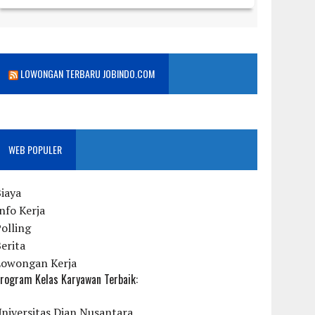
LOWONGAN TERBARU JOBINDO.COM
WEB POPULER
iaya
nfo Kerja
olling
erita
Lowongan Kerja
rogram Kelas Karyawan Terbaik:
niversitas Dian Nusantara