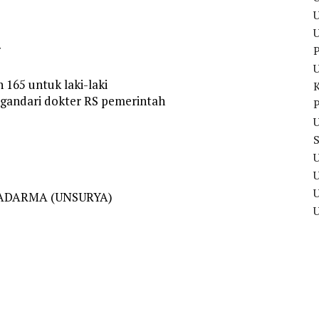
U
P
7
165 untuk laki-laki
ngandari dokter RS pemerintah
P
U
U
U
ADARMA (UNSURYA)