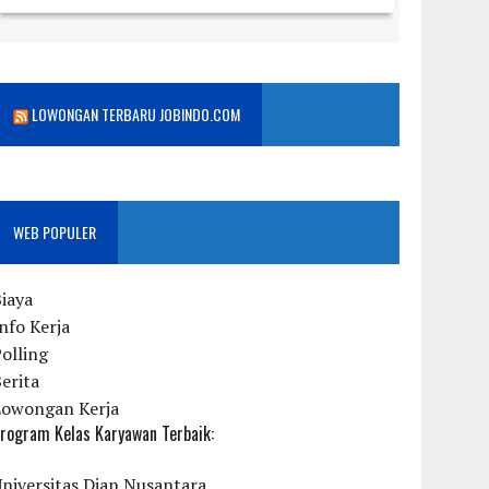
LOWONGAN TERBARU JOBINDO.COM
WEB POPULER
iaya
nfo Kerja
olling
erita
Lowongan Kerja
rogram Kelas Karyawan Terbaik:
niversitas Dian Nusantara