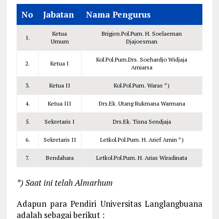
No
Jabatan
Nama Pengurus
Ketua
Brigjen.Pol.Purn. H. Soelaeman
1.
Umum
Djajoesman
Kol.Pol.Purn.Drs. Soehardjo Widjaja
2.
Ketua I
Amiarsa
3.
Ketua II
Kol.Pol.Purn. Waras *)
4.
Ketua III
Drs.Ek. Utang Rukmana Warmana
5.
Sekretaris I
Drs.Ek. Tisna Sendjaja
6.
Sekretaris II
Letkol.Pol.Purn. H. Arief Arnin *)
7.
Bendahara
Letkol.Pol.Purn. H. Arias Wiradinata
*) Saat ini telah Almarhum
Adapun para Pendiri Universitas Langlangbuana
adalah sebagai berikut :