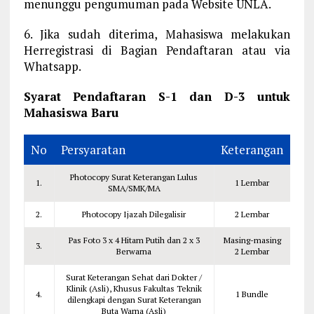
menunggu pengumuman pada Website UNLA.
6. Jika sudah diterima, Mahasiswa melakukan
Herregistrasi di Bagian Pendaftaran atau via
Whatsapp.
Syarat Pendaftaran S-1 dan D-3 untuk
Mahasiswa Baru
No
Persyaratan
Keterangan
Photocopy Surat Keterangan Lulus
1.
1 Lembar
SMA/SMK/MA
2.
Photocopy Ijazah Dilegalisir
2 Lembar
Pas Foto 3 x 4 Hitam Putih dan 2 x 3
Masing-masing
3.
Berwarna
2 Lembar
Surat Keterangan Sehat dari Dokter /
Klinik (Asli), Khusus Fakultas Teknik
4.
1 Bundle
dilengkapi dengan Surat Keterangan
Buta Warna (Asli)