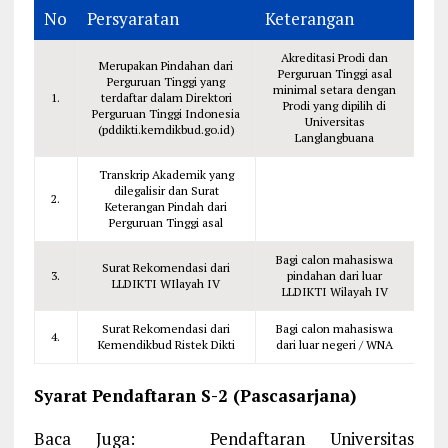
No
Persyaratan
Keterangan
Akreditasi Prodi dan
Merupakan Pindahan dari
Perguruan Tinggi asal
Perguruan Tinggi yang
minimal setara dengan
1.
terdaftar dalam Direktori
Prodi yang dipilih di
Perguruan Tinggi Indonesia
Universitas
(pddikti.kemdikbud.go.id)
Langlangbuana
Transkrip Akademik yang
dilegalisir dan Surat
2.
Keterangan Pindah dari
Perguruan Tinggi asal
Bagi calon mahasiswa
Surat Rekomendasi dari
3.
pindahan dari luar
LLDIKTI WIlayah IV
LLDIKTI Wilayah IV
Surat Rekomendasi dari
Bagi calon mahasiswa
4.
Kemendikbud Ristek Dikti
dari luar negeri / WNA
Syarat Pendaftaran S-2 (Pascasarjana)
Baca Juga:
Pendaftaran Universitas