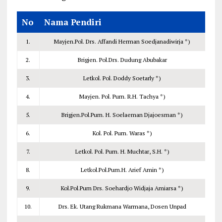
No
Nama Pendiri
1.
Mayjen.Pol. Drs. Affandi Herman Soedjanadiwirja *)
2.
Brigjen. Pol.Drs. Dudung Abubakar
3.
Letkol. Pol. Doddy Soetarly *)
4.
Mayjen. Pol. Purn. R.H. Tachya *)
5.
Brigjen.Pol.Purn. H. Soelaeman Djajoesman *)
6.
Kol. Pol. Purn. Waras *)
7.
Letkol. Pol. Purn. H. Muchtar, S.H. *)
8.
Letkol.Pol.Purn.H. Arief Amin *)
9.
Kol.Pol.Purn Drs. Soehardjo Widjaja Amiarsa *)
10.
Drs. Ek. Utang Rukmana Warmana, Dosen Unpad