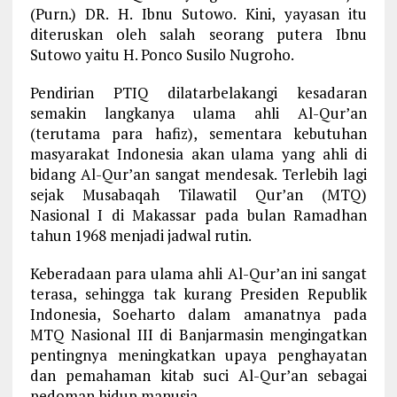
(Purn.) DR. H. Ibnu Sutowo. Kini, yayasan itu
diteruskan oleh salah seorang putera Ibnu
Sutowo yaitu H. Ponco Susilo Nugroho.
Pendirian PTIQ dilatarbelakangi kesadaran
semakin langkanya ulama ahli Al-Qur’an
(terutama para hafiz), sementara kebutuhan
masyarakat Indonesia akan ulama yang ahli di
bidang Al-Qur’an sangat mendesak. Terlebih lagi
sejak Musabaqah Tilawatil Qur’an (MTQ)
Nasional I di Makassar pada bulan Ramadhan
tahun 1968 menjadi jadwal rutin.
Keberadaan para ulama ahli Al-Qur’an ini sangat
terasa, sehingga tak kurang Presiden Republik
Indonesia, Soeharto dalam amanatnya pada
MTQ Nasional III di Banjarmasin mengingatkan
pentingnya meningkatkan upaya penghayatan
dan pemahaman kitab suci Al-Qur’an sebagai
pedoman hidup manusia.