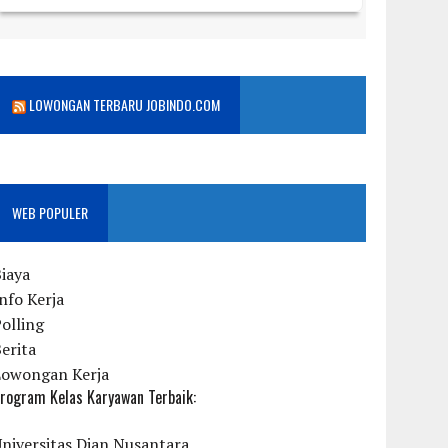
LOWONGAN TERBARU JOBINDO.COM
WEB POPULER
iaya
nfo Kerja
olling
erita
Lowongan Kerja
rogram Kelas Karyawan Terbaik:
niversitas Dian Nusantara