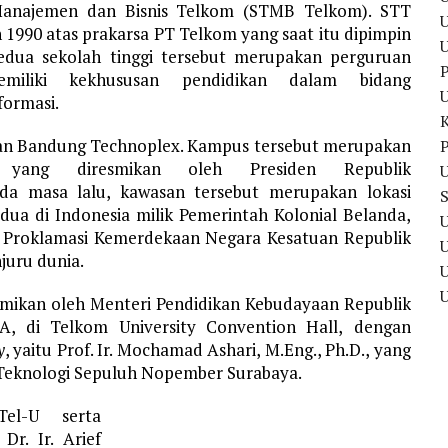
Manajemen dan Bisnis Telkom (STMB Telkom). STT
U
1990 atas prakarsa PT Telkom yang saat itu dipimpin
Kedua sekolah tinggi tersebut merupakan perguruan
P
miliki kekhususan pendidikan dalam bidang
formasi.
san Bandung Technoplex. Kampus tersebut merupakan
P
ang diresmikan oleh Presiden Republik
U
da masa lalu, kawasan tersebut merupakan lokasi
ua di Indonesia milik Pemerintah Kolonial Belanda,
U
 Proklamasi Kemerdekaan Negara Kesatuan Republik
juru dunia.
U
esmikan oleh Menteri Pendidikan Kebudayaan Republik
A, di Telkom University Convention Hall,
dengan
y
, yaitu Prof. Ir. Mochamad Ashari, M.Eng., Ph.D., yang
 Teknologi Sepuluh Nopember Surabaya.
Tel-U serta
r. Ir. Arief