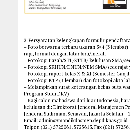
2. Persyaratan kelengkapan formulir pendaftara
– Foto berwarna terbaru ukuran 3×4 (3 lembar)
rapi, formal dengan latar biru/merah
– Fotokopi Ijazah/STL/STTB/ kelulusan SMA/sede
– Fotokopi SKHUN/DNUN/NEM SMA/sederajat yan
– Fotokopi raport kelas X & XI (Semester Ganji
– Fotokopi KTP (1 lembar) dan fotokopi akta lah
– Melampirkan surat keterangan bebas buta warn
Program Studi DKV)
– Bagi calon mahasiswa dari luar Indonesia, ha
kelulusan di: Direktorat Jenderal Manajemen P
Jenderal Sudirman, Senayan, Jakarta Selatan – 
Email:
admin@mandikdasmen.depdiknas.go.id
Telpon (021) 5725061, 5725613. Fax (021) 57256