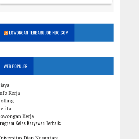
LOWONGAN TERBARU JOBINDO.COM
WEB POPULER
iaya
nfo Kerja
olling
erita
Lowongan Kerja
rogram Kelas Karyawan Terbaik:
niversitas Dian Nusantara