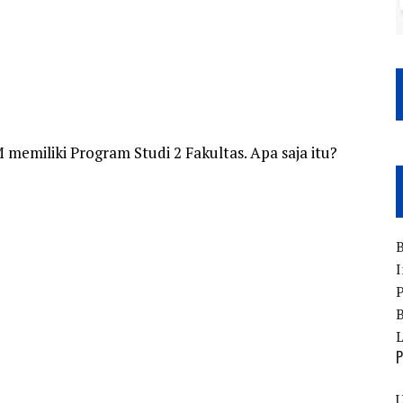
memiliki Program Studi 2 Fakultas. Apa saja itu?
B
I
P
B
P
U