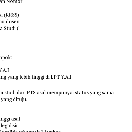
kan Nomor
a (KRSS)
tau dosen
 Studi (
mpok:
.A.I
g yang lebih tinggi di LPT Y.A.I
am studi dari PTS asal mempunyai status yang sama
 yang dituju.
:
nggi asal
egalisir.