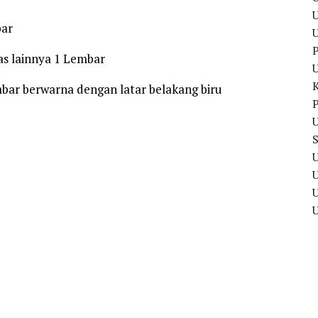
U
bar
P
tas lainnya 1 Lembar
embar berwarna dengan latar belakang biru
P
U
U
U