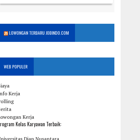
LOWONGAN TERBARU JOBINDO.COM
WEB POPULER
iaya
nfo Kerja
olling
erita
Lowongan Kerja
rogram Kelas Karyawan Terbaik:
niversitas Dian Nusantara