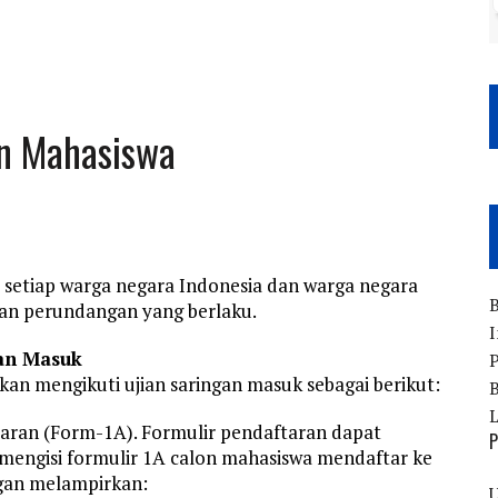
n Mahasiswa
gi setiap warga negara Indonesia dan warga negara
B
ran perundangan yang berlaku.
I
gan Masuk
P
an mengikuti ujian saringan masuk sebagai berikut:
B
taran (Form-1A). Formulir pendaftaran dapat
P
mengisi formulir 1A calon mahasiswa mendaftar ke
ngan melampirkan:
U