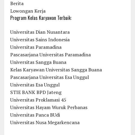
Berita
Lowongan Kerja
Program Kelas Karyawan Terbaik:
Universitas Dian Nusantara
Universitas Sains Indonesia
Universitas Paramadina
Pascasarjana Universitas Paramadina
Universitas Sangga Buana
Kelas Karyawan Universitas Sangga Buana
Pascasarjana Universitas Esa Unggul
Universitas Esa Unggul
STIE BANK BPD Jateng
Universitas Proklamasi 45
Universitas Hayam Wuruk Perbanas
Universitas Panca BUdi
Universitas Nusa Megarkencana