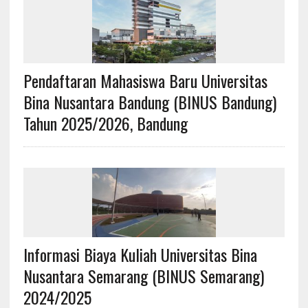
Pendaftaran Mahasiswa Baru Universitas
Bina Nusantara Bandung (BINUS Bandung)
Tahun 2025/2026, Bandung
Informasi Biaya Kuliah Universitas Bina
Nusantara Semarang (BINUS Semarang)
2024/2025