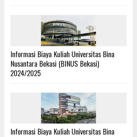
Informasi Biaya Kuliah Universitas Bina
Nusantara Bekasi (BINUS Bekasi)
2024/2025
Informasi Biaya Kuliah Universitas Bina