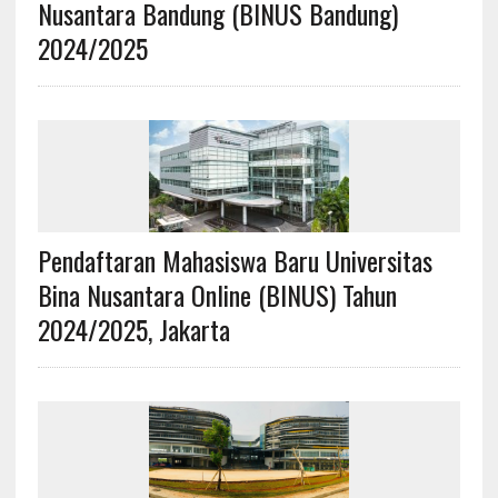
Nusantara Bandung (BINUS Bandung)
2024/2025
Pendaftaran Mahasiswa Baru Universitas
Bina Nusantara Online (BINUS) Tahun
2024/2025, Jakarta