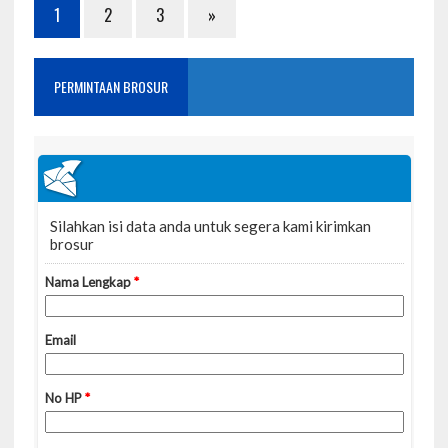
1
2
3
»
PERMINTAAN BROSUR