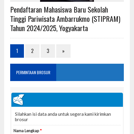
Pendaftaran Mahasiswa Baru Sekolah
Tinggi Pariwisata Ambarrukmo (STIPRAM)
Tahun 2024/2025, Yogyakarta
1
2
3
»
PERMINTAAN BROSUR