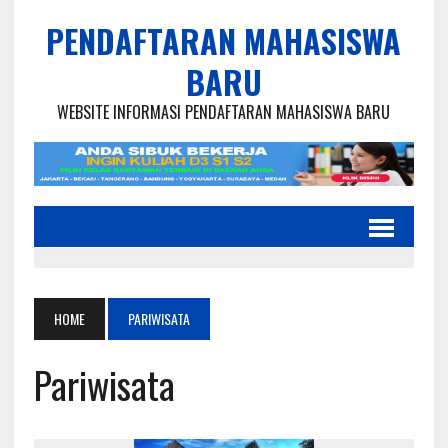
PENDAFTARAN MAHASISWA
BARU
WEBSITE INFORMASI PENDAFTARAN MAHASISWA BARU
HOME
PARIWISATA
Pariwisata