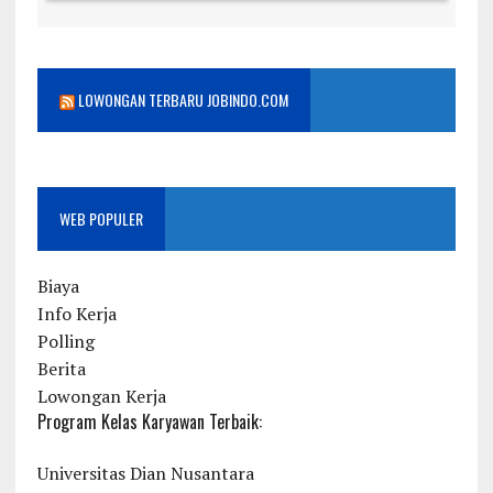
LOWONGAN TERBARU JOBINDO.COM
WEB POPULER
Biaya
Info Kerja
Polling
Berita
Lowongan Kerja
Program Kelas Karyawan Terbaik:
Universitas Dian Nusantara