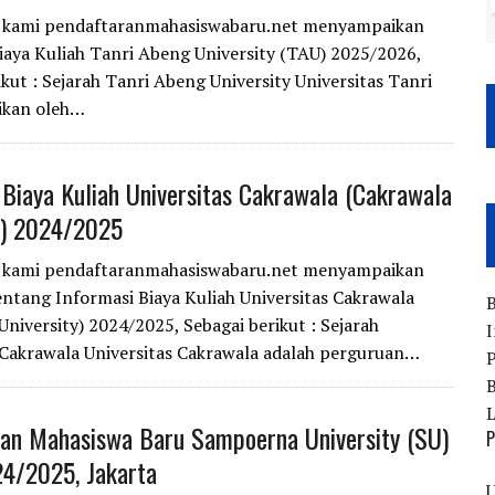
i kami pendaftaranmahasiswabaru.net menyampaikan
iaya Kuliah Tanri Abeng University (TAU) 2025/2026,
ikut : Sejarah Tanri Abeng University Universitas Tanri
ikan oleh…
 Biaya Kuliah Universitas Cakrawala (Cakrawala
y) 2024/2025
i kami pendaftaranmahasiswabaru.net menyampaikan
entang Informasi Biaya Kuliah Universitas Cakrawala
B
University) 2024/2025, Sebagai berikut : Sejarah
I
 Cakrawala Universitas Cakrawala adalah perguruan…
P
B
an Mahasiswa Baru Sampoerna University (SU)
P
4/2025, Jakarta
U