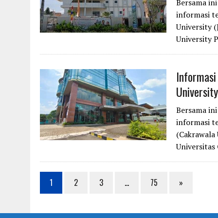
Bersama in
informasi t
University 
University
Informasi
Universit
Bersama in
informasi t
(Cakrawala 
Universitas
1
2
3
…
75
»