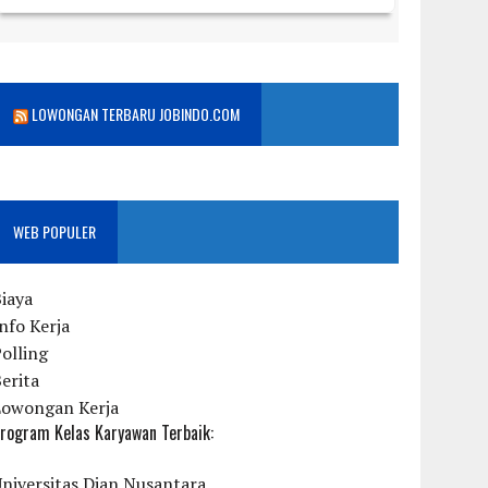
LOWONGAN TERBARU JOBINDO.COM
WEB POPULER
iaya
nfo Kerja
olling
erita
Lowongan Kerja
rogram Kelas Karyawan Terbaik:
niversitas Dian Nusantara