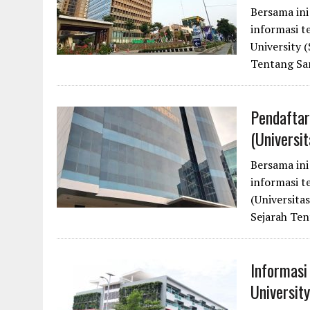
Bersama in
informasi 
University 
Tentang Sa
Pendaftar
(Universi
Bersama in
informasi t
(Universita
Sejarah Ten
Informasi
Universit