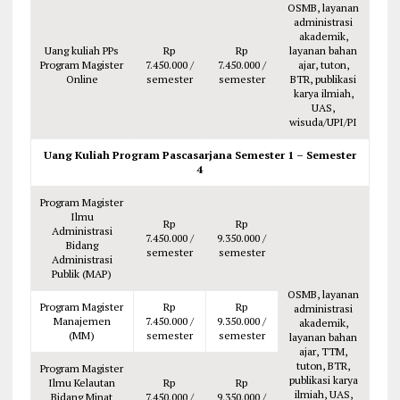
OSMB, layanan
administrasi
akademik,
Uang kuliah PPs
Rp
Rp
layanan bahan
Program Magister
7.450.000 /
7.450.000 /
ajar, tuton,
Online
semester
semester
BTR, publikasi
karya ilmiah,
UAS,
wisuda/UPI/PI
Uang Kuliah Program Pascasarjana Semester 1 – Semester
4
Program Magister
Ilmu
Rp
Rp
Administrasi
7.450.000 /
9.350.000 /
Bidang
semester
semester
Administrasi
Publik (MAP)
OSMB, layanan
Program Magister
Rp
Rp
administrasi
Manajemen
7.450.000 /
9.350.000 /
akademik,
(MM)
semester
semester
layanan bahan
ajar, TTM,
tuton, BTR,
Program Magister
publikasi karya
Ilmu Kelautan
Rp
Rp
ilmiah, UAS,
Bidang Minat
7.450.000 /
9.350.000 /