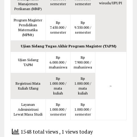
wisuda/UPI/PI
Manajemen
semester
semester
Perikanan (MMP)
Program Magister
Rp
Rp
Pendidikan
7.450.000 /
9.350.000 /
Matematika
semester
semester
(MPMt)
Ujian Sidang Tugas Akhir Program Magister (TAPM)
Rp
Rp
Ujian Sidang
6.000.000 /
7.900.000 /
TAPM
mahasiswa
mahasiswa
Rp
Rp
Registrasi Mata
1.000.000 /
1.000.000 /
–
Kuliah Ulang
mata
mata
kuliah
kuliah
Layanan
Rp
Rp
Administrasi
1.000.000 /
1.000.000 /
Lewat Masa Studi
semester
semester
1548 total views
, 1 views today