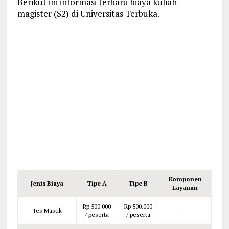
Berikut ini informasi terbaru biaya kuliah
magister (S2) di Universitas Terbuka.
Komponen
Jenis Biaya
Tipe A
Tipe B
Layanan
Rp 500.000
Rp 500.000
Tes Masuk
–
/ peserta
/ peserta