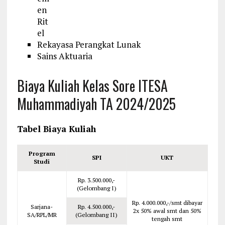
en
Rit
el
Rekayasa Perangkat Lunak
Sains Aktuaria
Biaya Kuliah Kelas Sore ITESA
Muhammadiyah TA 2024/2025
Tabel Biaya Kuliah
Program
SPI
UKT
Studi
Rp. 3.500.000,-
(Gelombang I)
Rp. 4.000.000,-/smt dibayar
Sarjana-
Rp. 4.500.000,-
2x 50% awal smt dan 50%
SA/RPL/MR
(Gelombang II)
tengah smt