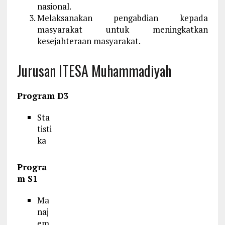
nasional.
Melaksanakan pengabdian kepada
masyarakat untuk meningkatkan
kesejahteraan masyarakat.
Jurusan ITESA Muhammadiyah
Program D3
Sta
tisti
ka
Progra
m S1
Ma
naj
em