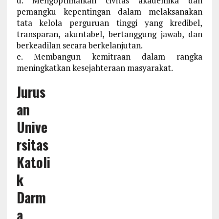
d. Mengoptimalkan civitas akademika dan
pemangku kepentingan dalam melaksanakan
tata kelola perguruan tinggi yang kredibel,
transparan, akuntabel, bertanggung jawab, dan
berkeadilan secara berkelanjutan.
e. Membangun kemitraan dalam rangka
meningkatkan kesejahteraan masyarakat.
Jurus
an
Unive
rsitas
Katoli
k
Darm
a