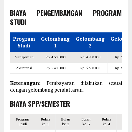
BIAYA PENGEMBANGAN PROGRAM
STUDI
Program
Gelombang
Gelombang
Gelomb
Studi
1
2
3
Manajemen
Rp. 4.300.000
Rp. 4.800.000
Rp. 5.000.0
Akuntansi
Rp. 5.400.000
Rp. 5.600.000
Rp. 6.000.0
Keterangan:
Pembayaran dilakukan sesuai
dengan gelombang pendaftaran.
BIAYA SPP/SEMESTER
Program
Bulan
Bulan
Bulan
Bulan
Total
Studi
ke-1
ke-2
ke-3
ke-4