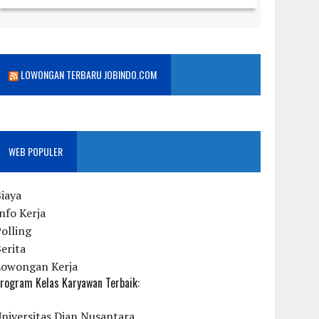
LOWONGAN TERBARU JOBINDO.COM
WEB POPULER
iaya
nfo Kerja
olling
erita
Lowongan Kerja
rogram Kelas Karyawan Terbaik:
niversitas Dian Nusantara