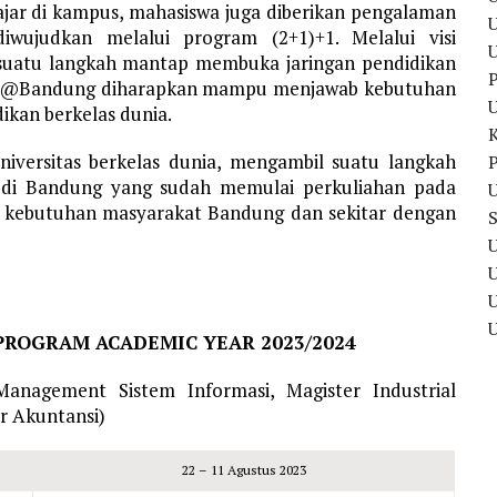
ar di kampus, mahasiswa juga diberikan pengalaman
U
diwujudkan melalui program (2+1)+1. Melalui visi
 suatu langkah mantap membuka jaringan pendidikan
P
US @Bandung diharapkan mampu menjawab kebutuhan
ikan berkelas dunia.
versitas berkelas dunia, mengambil suatu langkah
P
 di Bandung yang sudah memulai perkuliahan pada
U
 kebutuhan masyarakat Bandung dan sekitar dengan
U
U
 PROGRAM
ACADEMIC YEAR 2023/2024
Management Sistem Informasi, Magister Industrial
r Akuntansi)
22 – 11 Agustus 2023