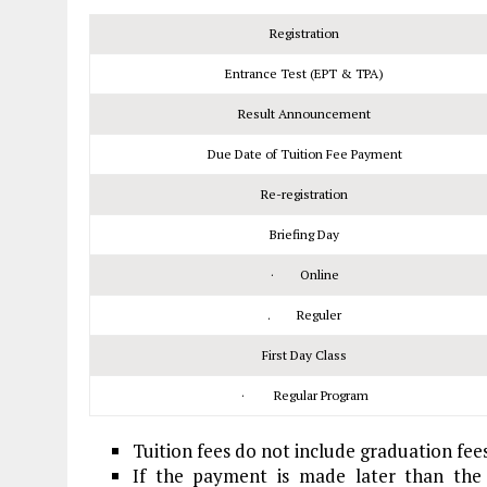
Registration
Entrance Test (EPT & TPA)
Result Announcement
Due Date of Tuition Fee Payment
Re-registration
Briefing Day
· Online
. Reguler
First Day Class
· Regular Program
Tuition fees do not include graduation fee
If the payment is made later than the s