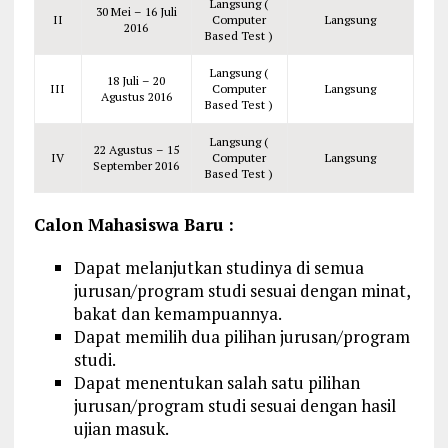
Langsung (
30 Mei – 16 Juli
II
Computer
Langsung
2016
Based Test )
Langsung (
18 Juli – 20
III
Computer
Langsung
Agustus 2016
Based Test )
Langsung (
22 Agustus – 15
IV
Computer
Langsung
September 2016
Based Test )
Calon Mahasiswa Baru :
Dapat melanjutkan studinya di semua
jurusan/program studi sesuai dengan minat,
bakat dan kemampuannya.
Dapat memilih dua pilihan jurusan/program
studi.
Dapat menentukan salah satu pilihan
jurusan/program studi sesuai dengan hasil
ujian masuk.