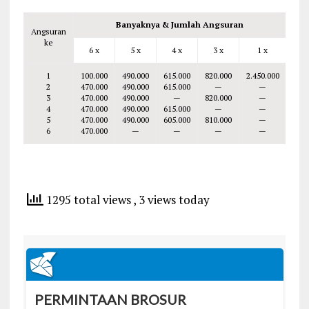
Banyaknya & Jumlah Angsuran
Angsuran
ke
6 x
5 x
4 x
3 x
1 x
1
100.000
490.000
615.000
820.000
2.450.000
2
470.000
490.000
615.000
—
—
3
470.000
490.000
—
820.000
—
4
470.000
490.000
615.000
—
—
5
470.000
490.000
605.000
810.000
—
6
470.000
—
—
—
—
1295 total views
, 3 views today