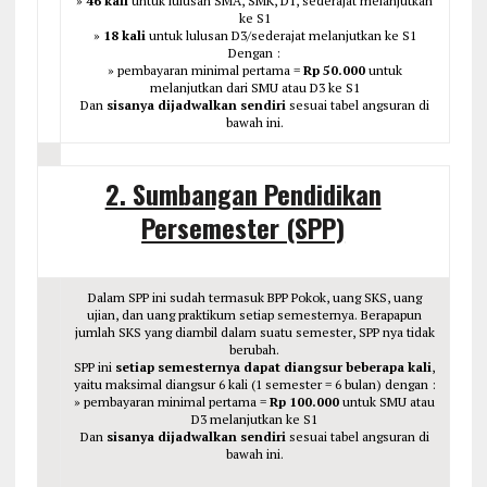
»
46 kali
untuk lulusan SMA, SMK, D1, sederajat melanjutkan
ke S1
»
18 kali
untuk lulusan D3/sederajat melanjutkan ke S1
Dengan :
» pembayaran minimal pertama =
Rp 50.000
untuk
melanjutkan dari SMU atau D3 ke S1
Dan
sisanya dijadwalkan sendiri
sesuai tabel angsuran di
bawah ini.
2. Sumbangan Pendidikan
Persemester (SPP)
Dalam SPP ini sudah termasuk BPP Pokok, uang SKS, uang
ujian, dan uang praktikum setiap semesternya. Berapapun
jumlah SKS yang diambil dalam suatu semester, SPP nya tidak
berubah.
SPP ini
setiap semesternya dapat diangsur beberapa kali
,
yaitu maksimal diangsur 6 kali (1 semester = 6 bulan) dengan :
» pembayaran minimal pertama =
Rp 100.000
untuk SMU atau
D3 melanjutkan ke S1
Dan
sisanya dijadwalkan sendiri
sesuai tabel angsuran di
bawah ini.