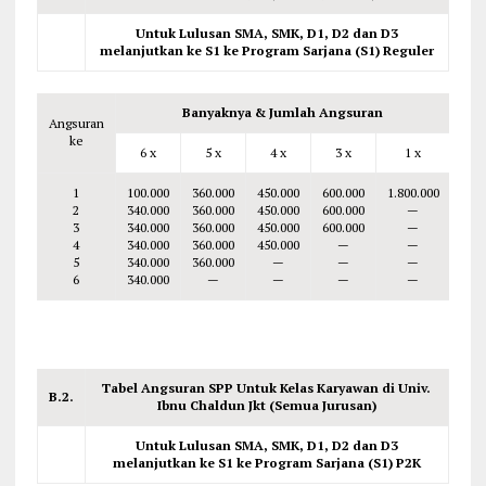
Untuk Lulusan SMA, SMK, D1, D2 dan D3
melanjutkan ke S1 ke Program Sarjana (S1) Reguler
Banyaknya & Jumlah Angsuran
Angsuran
ke
6 x
5 x
4 x
3 x
1 x
1
100.000
360.000
450.000
600.000
1.800.000
2
340.000
360.000
450.000
600.000
—
3
340.000
360.000
450.000
600.000
—
4
340.000
360.000
450.000
—
—
5
340.000
360.000
—
—
—
6
340.000
—
—
—
—
Tabel Angsuran SPP Untuk Kelas Karyawan di Univ.
B.2.
Ibnu Chaldun Jkt (Semua Jurusan)
Untuk Lulusan SMA, SMK, D1, D2 dan D3
melanjutkan ke S1 ke Program Sarjana (S1) P2K