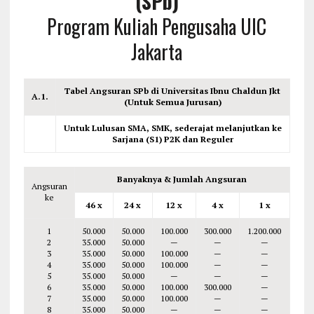
(SPb)
Program Kuliah Pengusaha UIC
Jakarta
Tabel Angsuran SPb di Universitas Ibnu Chaldun Jkt
A.1.
(Untuk Semua Jurusan)
Untuk Lulusan SMA, SMK, sederajat melanjutkan ke
Sarjana (S1) P2K dan Reguler
Banyaknya & Jumlah Angsuran
Angsuran
ke
46 x
24 x
12 x
4 x
1 x
1
50.000
50.000
100.000
300.000
1.200.000
2
35.000
50.000
—
—
—
3
35.000
50.000
100.000
—
—
4
35.000
50.000
100.000
—
—
5
35.000
50.000
—
—
—
6
35.000
50.000
100.000
300.000
—
7
35.000
50.000
100.000
—
—
8
35.000
50.000
—
—
—