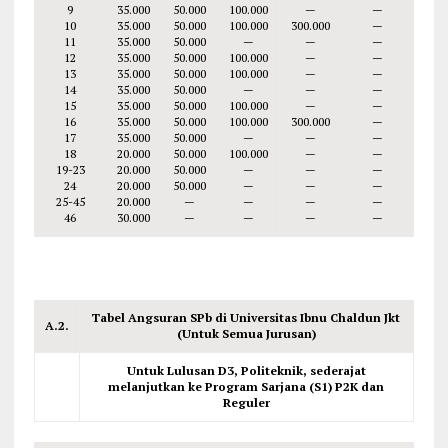
9
35.000
50.000
100.000
—
—
10
35.000
50.000
100.000
300.000
—
11
35.000
50.000
—
—
—
12
35.000
50.000
100.000
—
—
13
35.000
50.000
100.000
—
—
14
35.000
50.000
—
—
—
15
35.000
50.000
100.000
—
—
16
35.000
50.000
100.000
300.000
—
17
35.000
50.000
—
—
—
18
20.000
50.000
100.000
—
—
19-23
20.000
50.000
—
—
—
24
20.000
50.000
—
—
—
25-45
20.000
—
—
—
—
46
30.000
—
—
—
—
Tabel Angsuran SPb di Universitas Ibnu Chaldun Jkt
A.2.
(Untuk Semua Jurusan)
Untuk Lulusan D3, Politeknik, sederajat
melanjutkan ke Program Sarjana (S1) P2K dan
Reguler